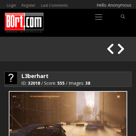
Hello Anonymous
Login
Register
Last Comments
L3berhart
ID:
32018
/ Score:
555
/ Images:
38