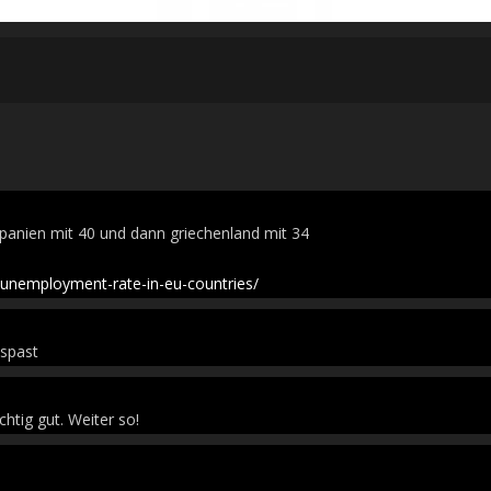
 spanien mit 40 und dann griechenland mit 34
-unemployment-rate-in-eu-countries/
spast
chtig gut. Weiter so!