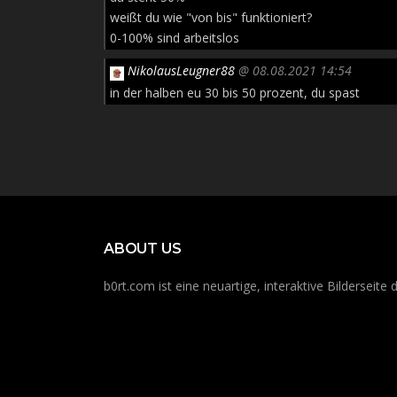
weißt du wie "von bis" funktioniert?
0-100% sind arbeitslos
NikolausLeugner88
@ 08.08.2021 14:54
in der halben eu 30 bis 50 prozent, du spast
ABOUT US
b0rt.com ist eine neuartige, interaktive Bilderseite 