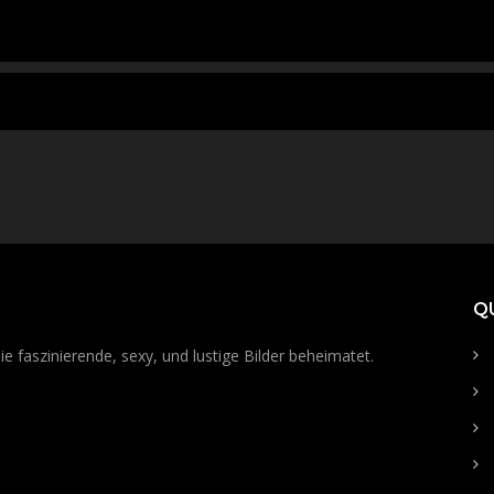
Q
die faszinierende, sexy, und lustige Bilder beheimatet.