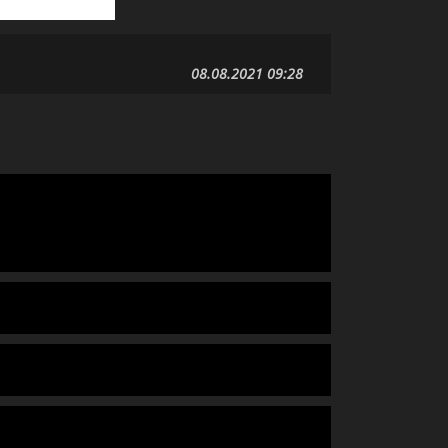
08.08.2021 09:28