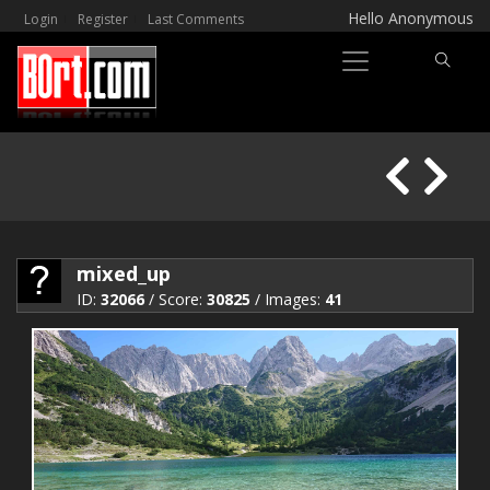
Hello Anonymous
Login
Register
Last Comments
mixed_up
ID:
32066
/ Score:
30825
/ Images:
41