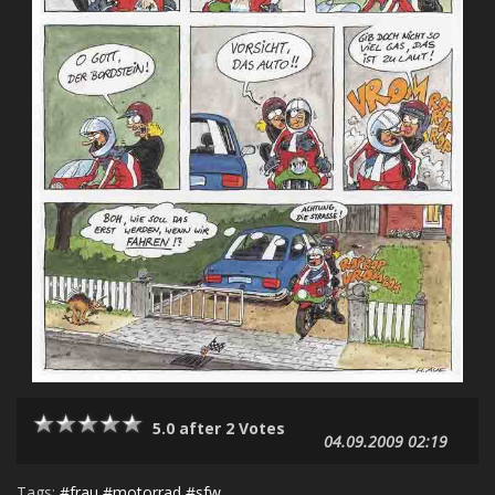
5.0 after 2 Votes
04.09.2009 02:19
Tags:
#frau
#motorrad
#sfw